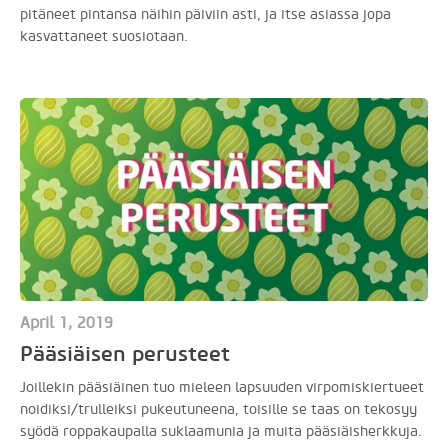
pitäneet pintansa näihin päiviin asti, ja itse asiassa jopa
kasvattaneet suosiotaan.
April 1, 2019
Pääsiäisen perusteet
Joillekin pääsiäinen tuo mieleen lapsuuden virpomiskiertueet
noidiksi/trulleiksi pukeutuneena, toisille se taas on tekosyy
syödä roppakaupalla suklaamunia ja muita pääsiäisherkkuja.