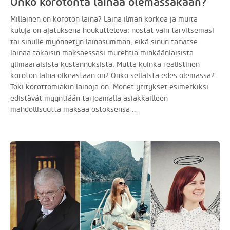
Onko korotonta lainaa olemassakaan?
Millainen on koroton laina? Laina ilman korkoa ja muita
kuluja on ajatuksena houkutteleva: nostat vain tarvitsemasi
tai sinulle myönnetyn lainasumman, eikä sinun tarvitse
lainaa takaisin maksaessasi murehtia minkäänlaisista
ylimääräisistä kustannuksista. Mutta kuinka realistinen
koroton laina oikeastaan on? Onko sellaista edes olemassa?
Toki korottomiakin lainoja on. Monet yritykset esimerkiksi
edistävät myyntiään tarjoamalla asiakkailleen
mahdollisuutta maksaa ostoksensa …