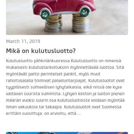
March 11, 2019
Mikä on kulutusluotto?
Kulutusluotto pähkinänkuoressa Kulutusluotto on nimensä
mukaisesti kulutustarkoituksiin myönnettävää luottoa. Sitä
myöntävät paitsi perinteiset pankit, myös muut
rahoitusalalla toimivat palveluntarjoajat. Kulutusluotot ovat
tyypillisesti suhteellisen lyhytaikaisia, eikä niissä ole kyse
valtavan suurista summista. Lyhyen keston ja luoton pienen
määrän vuoksi suurin osa kulutusluotoista voidaan myöntää
ilman vakuuksia tai takaajia. Kulutusluotot ovat Suomessa
erittäin suosittuja: on arvioitu, että …