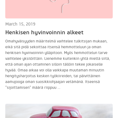
March 15, 2019
Henkisen hyvinvoinnin alkeet
Omahyväisyyden määritelmä vaihtelee tulkitsijan mukaan,
eikä sitä pidä sekoittaa itsensä hemmotteluun ja oman
henkisen hyvinvoinnin ylläpitoon. Myös hemmottelun tarve
vaihtelee yksilöittäin. Lienemme kuitenkin yhtä mieltä siitä,
että oman ajan ottaminen silloin tällöin tekee jokaiselle
hyvää. Omaa aikaa voi olla vaikkapa muutaman minuutin
hengitysharjoitus kesken työkiireiden, tai päivittäinen
aamujooga oman suosikkiohjaajan vetämänä. Itseensä
”sijoittamisen” määrä riippuu …