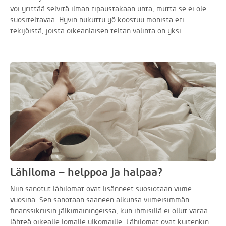
voi yrittää selvitä ilman ripaustakaan unta, mutta se ei ole
suositeltavaa. Hyvin nukuttu yö koostuu monista eri
tekijöistä, joista oikeanlaisen teltan valinta on yksi.
Lähiloma – helppoa ja halpaa?
Niin sanotut lähilomat ovat lisänneet suosiotaan viime
vuosina. Sen sanotaan saaneen alkunsa viimeisimmän
finanssikriisin jälkimainingeissa, kun ihmisillä ei ollut varaa
lähteä oikealle lomalle ulkomaille. Lähilomat ovat kuitenkin