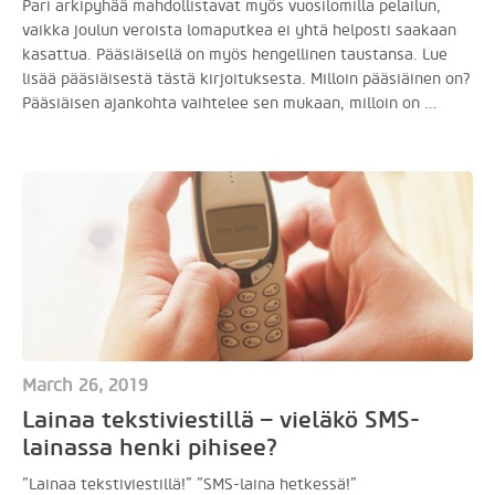
Pari arkipyhää mahdollistavat myös vuosilomilla pelailun,
vaikka joulun veroista lomaputkea ei yhtä helposti saakaan
kasattua. Pääsiäisellä on myös hengellinen taustansa. Lue
lisää pääsiäisestä tästä kirjoituksesta. Milloin pääsiäinen on?
Pääsiäisen ajankohta vaihtelee sen mukaan, milloin on …
March 26, 2019
Lainaa tekstiviestillä – vieläkö SMS-
lainassa henki pihisee?
”Lainaa tekstiviestillä!” ”SMS-laina hetkessä!”